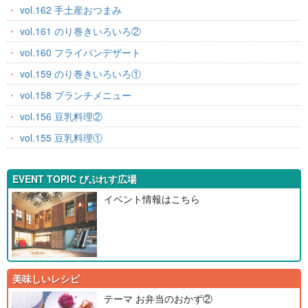
vol.162 手土産おつまみ
vol.161 のり巻きいろいろ②
vol.160 フライパンデザート
vol.159 のり巻きいろいろ①
vol.158 ブランチメニュー
vol.156 豆乳料理②
vol.155 豆乳料理①
EVENT TOPIC びぷれす広場
イベント情報はこちら
美味しいレシピ
テーマ
お弁当のおかず②