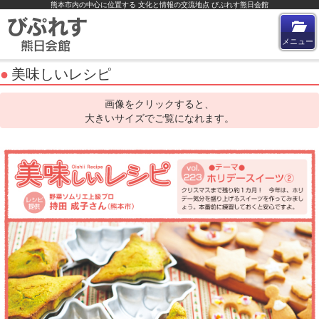
熊本市内の中心に位置する 文化と情報の交流地点 びぷれす熊日会館
メニューを閉じる
HOME
メニュー
イベント
●
美味しいレシピ
施設／サービス
有料駐車場
画像をクリックすると、
大きいサイズでご覧になれます。
びぷれす広場
ご利用・お申込について
予約の流れ
有料ちらしスタンド
予約の流れ
フロアマップ
交通アクセス
びぷれすについて
美味しいレシピ
プライバシーポリシー